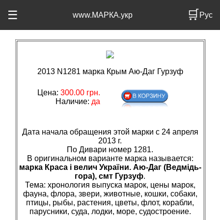
🛒
☰
www.МАРКА.укр
Рус
2013 N1281 марка Крым Аю-Даг Гурзуф
Цена:
300.00 грн.
Наличие:
да
Дата начала обращения этой марки с 24 апреля
2013 г.
По Дивари номер 1281.
В оригинальном варианте марка называется:
марка Краса і велич України. Аю-Даг (Ведмідь-
гора), смт Гурзуф
.
Тема: хронология выпуска марок, цены марок,
фауна, флора, звери, животные, кошки, собаки,
птицы, рыбы, растения, цветы, флот, корабли,
парусники, суда, лодки, море, судостроение.