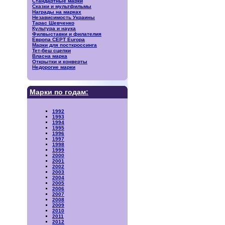
Стандартные марки
Сказки и мультфильмы
Награды на марках
Независимость Украины
Тарас Шевченко
Культура и наука
Филвыставки и филателия
Европа CEPT Europa
Марки для посткроссинга
Тет-беш сцепки
Власна марка
Открытки и конверты
Недорогие марки
Марки по годам:
1992
1993
1994
1995
1996
1997
1998
1999
2000
2001
2002
2003
2004
2005
2006
2007
2008
2009
2010
2011
2012