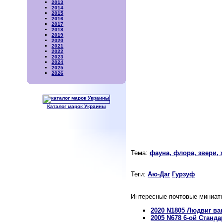
2013
2014
2015
2016
2017
2018
2019
2020
2021
2022
2023
2024
2025
2026
Каталог марок Украины
Тема:
фауна, флора, звери,
Теги:
Аю-Даг
Гурзуф
Интересные почтовые миниат
2020 N1805 Людвиг ва
2005 N678 6-ой Станда