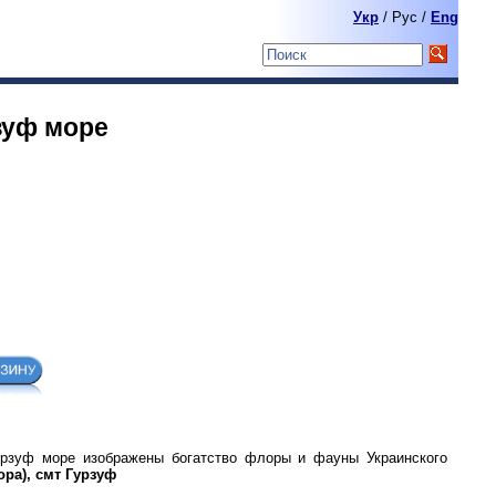
Укр
/ Pyc /
Eng
зуф море
урзуф море изображены богатство флоры и фауны Украинского
ора), смт Гурзуф