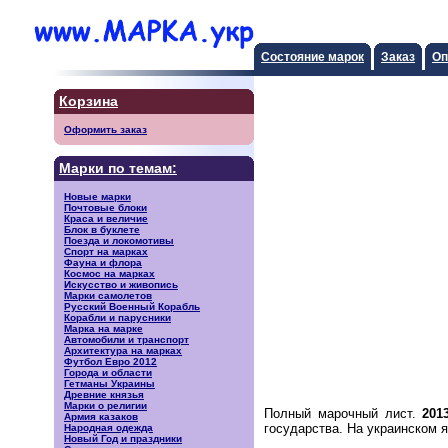
Состояние марок
Заказ
Оп
Корзина
Оформить заказ
Марки по темам:
Новые марки
Почтовые блоки
Краса и величие
Блок в буклете
Поезда и локомотивы
Спорт на марках
Фауна и флора
Космос на марках
Искусство и живопись
Марки самолетов
Русский Военный Корабль
Корабли и парусники
Марка на марке
Автомобили и транспорт
Архитектура на марках
Футбол Евро 2012
Города и области
Гетманы Украины
Древние князья
Марки о религии
Полный марочный лист.
201
Армия казаков
государства. На украинском 
Народная одежда
Новый Год и праздники