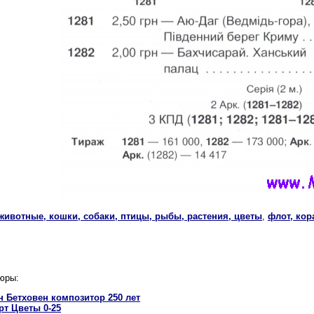
 животные, кошки, собаки, птицы, рыбы, растения, цветы
,
флот, кор
юры:
н Бетховен композитор 250 лет
рт Цветы 0-25