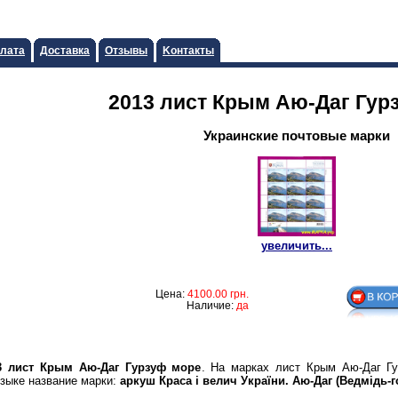
лата
Доставка
Отзывы
Koнтaкты
2013 лист Крым Аю-Даг Гур
Украинские почтовые марки
увеличить...
Цена:
4100.00
грн.
Наличие:
да
3 лист Крым Аю-Даг Гурзуф море
. На марках лист Крым Аю-Даг Г
языке название марки:
аркуш Краса i велич України. Аю-Даг (Ведмiдь-г