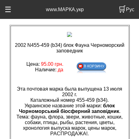
🛒
☰
www.МАРКА.укр
Рус
2002 N455-459 (b34) блок Фауна Черноморский
заповедник
Цена:
95.00 грн.
Наличие:
да
Эта почтовая марка была выпущена 13 июля
2002 г.
Каталожный номер 455-459 (b34).
Украинское название этой марки:
блок
Чорноморський біосферний заповідник
.
Тема: фауна, флора, звери, животные, кошки,
собаки, птицы, рыбы, растения, цветы,
хронология выпуска марок, цены марок,
РАСПРОДАЖА!.