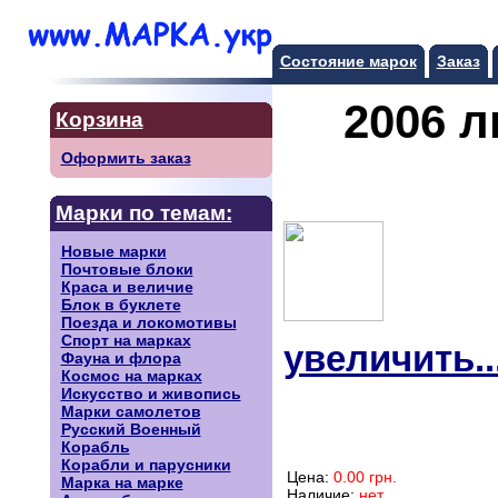
Состояние марок
Заказ
2006 
Корзина
Оформить заказ
Марки по темам:
Новые марки
Почтовые блоки
Краса и величие
Блок в буклете
Поезда и локомотивы
Спорт на марках
увеличить..
Фауна и флора
Космос на марках
Искусство и живопись
Марки самолетов
Русский Военный
Корабль
Корабли и парусники
Цена:
0.00 грн.
Марка на марке
Наличие:
нет