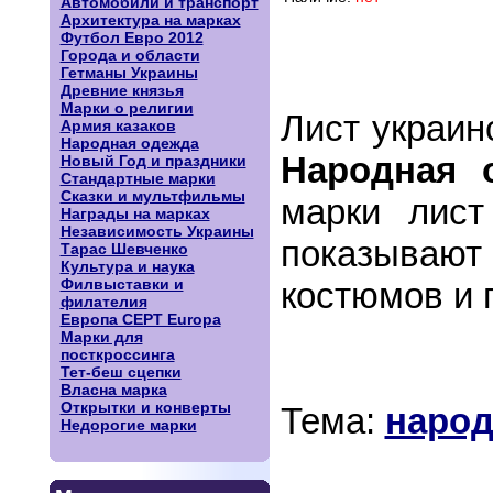
Автомобили и транспорт
Архитектура на марках
Футбол Евро 2012
Города и области
Гетманы Украины
Древние князья
Марки о религии
Лист украин
Армия казаков
Народная одежда
Народная 
Новый Год и праздники
Стандартные марки
Сказки и мультфильмы
марки лист
Награды на марках
Независимость Украины
показывают
Тарас Шевченко
Культура и наука
Филвыставки и
костюмов и 
филателия
Европа CEPT Europa
Марки для
посткроссинга
Тет-беш сцепки
Власна марка
Открытки и конверты
Тема:
народ
Недорогие марки