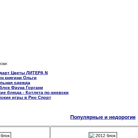
ски:
ндарт Цветы ЛИТЕРА N
ен княгини Ольги
альная одежда
 блок Фауна Горгани
кие блюда - Котлета по-киевски
ские игры в Рио Спорт
Популярные и недорогие