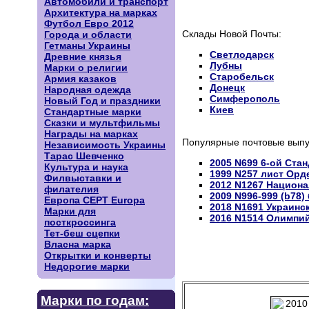
Автомобили и транспорт
Архитектура на марках
Футбол Евро 2012
Склады Новой Почты:
Города и области
Гетманы Украины
Светлодарск
Древние князья
Лубны
Марки о религии
Старобельск
Армия казаков
Донецк
Народная одежда
Симферополь
Новый Год и праздники
Киев
Стандартные марки
Сказки и мультфильмы
Награды на марках
Популярные почтовые выпу
Независимость Украины
Тарас Шевченко
2005 N699 6-ой Ста
Культура и наука
1999 N257 лист Орд
Филвыставки и
2012 N1267 Национ
филателия
2009 N996-999 (b78)
Европа CEPT Europa
2018 N1691 Украинс
Марки для
2016 N1514 Олимпий
посткроссинга
Тет-беш сцепки
Власна марка
Открытки и конверты
Недорогие марки
Марки по годам: