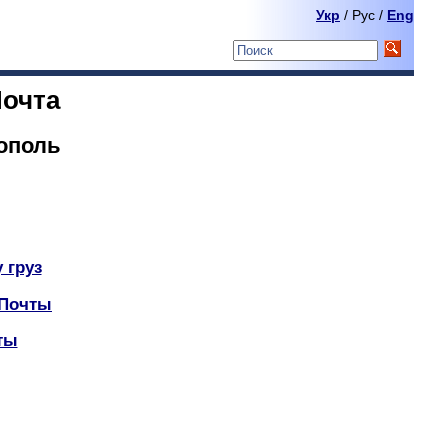
Укр
/ Pyc /
Eng
Почта
ополь
 груз
 Почты
ты