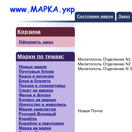
Состояние марок
Заказ
Корзина
Оформить заказ
Марки по темам:
Мелитополь Отделение N1: 
Мелитополь Отделение N2 (д
Новые марки
Мелитополь Отделение N 3 (
Почтовые блоки
Краса и величие
Блок в буклете
Поезда и локомотивы
Спорт на марках
Фауна и флора
Космос на марках
Искусство и живопись
Марки самолетов
Новая Почта
Русский Военный
Корабль
Корабли и парусники
Марка на марке