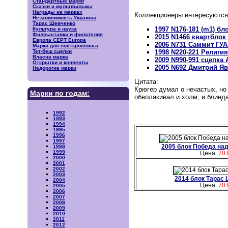
Стандартные марки
Сказки и мультфильмы
Награды на марках
Коллекционеры интересуются
Независимость Украины
Тарас Шевченко
1997 N176-181 (m1) б
Культура и наука
Филвыставки и филателия
2015 N1466 квартбло
Европа CEPT Europa
2006 N731 Саммит ГУ
Марки для посткроссинга
Тет-беш сцепки
1998 N220-221 Религ
Власна марка
2009 N990-991 сцепка
Открытки и конверты
2005 N692 Дмитрий Я
Недорогие марки
Цитата:
Крюгер думал о нечастых, но
Марки по годам:
обволакивал и холм, и блинд
1992
1993
1994
1995
1996
1997
2005 блок Победа на
1998
1999
Цена:
70.
2000
2001
2002
2003
2014 блок Тарас 
2004
Цена:
70.
2005
2006
2007
2008
2009
2010
2011
2012