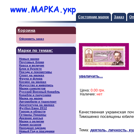
Состояние марок
Заказ
Оп
Корзина
Оформить заказ
Марки по темам:
Новые марки
Почтовые блоки
Краса и величие
Блок в буклете
Поезда и локомотивы
Спорт на марках
увеличить...
Фауна и флора
Космос на марках
Искусство и живопись
Марки самолетов
Цена:
0.00 грн.
Русский Военный Корабль
Наличие:
нет
Корабли и парусники
Марка на марке
Автомобили и транспорт
Архитектура на марках
Футбол Евро 2012
Города и области
Качественная украинская по
Гетманы Украины
Тимошенко посвящены юбилейн
Древние князья
Марки о религии
Армия казаков
Народная одежда
Тема:
деятель, личность, ку
Новый Год и праздники