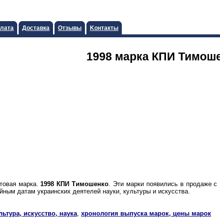
лата
Доставка
Отзывы
Koнтaкты
1998 марка КПИ Тимош
чтовая марка.
1998 КПИ Тимошенко
. Эти марки появились в продаже с 
ым датам украинских деятелей науки, культуры и искусства.
льтура, искусство, наука
,
хронология выпуска марок, цены марок