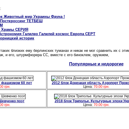
:
лок Животный мир Украины Фауна !
к Посткроссинг ТЕТБЕШ
АМ
ия Храмы СЕРИЯ
 Астрономия Галилео Галилей космос Европа CEPT
ворницкий историк
 таких близких ему берлинских туманах и никак не мог сравнить их с 
аж, и его, штурмфюрера СС, вместе с его биноклем, оружием,
Популярные и недорогие
д фашизмом 60 лет
2012 блок Донецкая область Аэропорт Про
00 грн.
Цена:
70.00 грн.
Шевченко поэт
2018 блок Триполье. Культурные эпохи Ук
00 грн.
Цена:
70.00 грн.