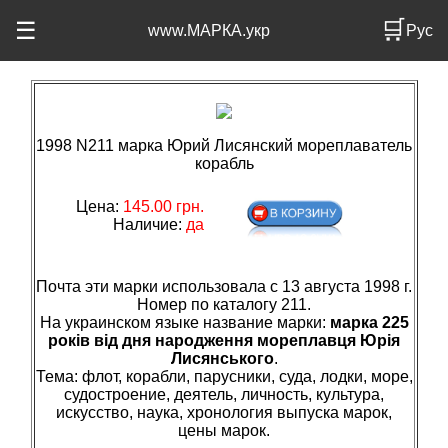
🛒
☰
www.МАРКА.укр
Рус
1998 N211 марка Юрий Лисянский мореплаватель
корабль
Цена:
145.00 грн.
Наличие:
да
Почта эти марки использовала с 13 августа 1998 г.
Номер по каталогу 211.
На украинском языке название марки:
марка 225
років від дня народження мореплавця Юрія
Лисянського
.
Тема: флот, корабли, парусники, суда, лодки, море,
судостроение, деятель, личность, культура,
искусство, наука, хронология выпуска марок,
цены марок.