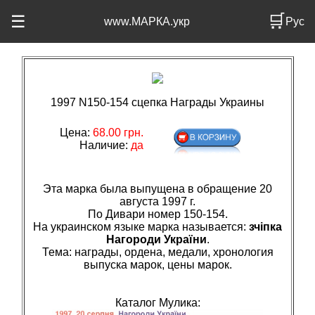
🛒
☰
www.МАРКА.укр
Рус
1997 N150-154 сцепка Награды Украины
Цена:
68.00 грн.
Наличие:
да
Эта марка была выпущена в обращение 20
августа 1997 г.
По Дивари номер 150-154.
На украинском языке марка называется:
зчіпка
Нагороди України
.
Тема: награды, ордена, медали, хронология
выпуска марок, цены марок.
Каталог Мулика: