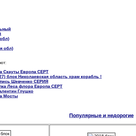
льный
й
 обл)
я обл)
ют:
ка Скауты Европа CEPT
127) блок Николаевская область храм корабль !
опись Шевченко СЕРИЯ
епка Леса флора Европа CEPT
алентин Глушко
ка Мосты
Популярные и недорогие