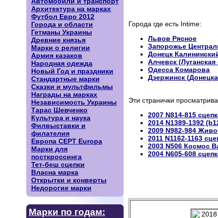
Автомобили и транспорт
Архитектура на марках
Футбол Евро 2012
Города где есть Intime:
Города и области
Гетманы Украины
Львов Рясное
Древние князья
Запорожье Центра
Марки о религии
Донецк Калинински
Армия казаков
Алчевск (Луганская
Народная одежда
Одесса Комарова
Новый Год и праздники
Дзержинск (Донецка
Стандартные марки
Сказки и мультфильмы
Награды на марках
Эти странички просматрива
Независимость Украины
Тарас Шевченко
2007 N814-815 сцеп
Культура и наука
2014 N1389-1392 (b
Филвыставки и
2009 N982-984 Жив
филателия
2011 N1162-1163 сц
Европа CEPT Europa
2003 N506 Космос В
Марки для
2004 N605-608 сцеп
посткроссинга
Тет-беш сцепки
Власна марка
Открытки и конверты
Недорогие марки
Марки по годам: