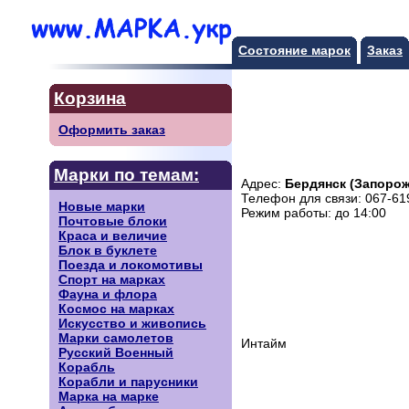
Состояние марок
Заказ
Корзина
Оформить заказ
Марки по темам:
Адрес:
Бердянск (Запорож
Телефон для связи: 067-61
Новые марки
Режим работы: до 14:00
Почтовые блоки
Краса и величие
Блок в буклете
Поезда и локомотивы
Спорт на марках
Фауна и флора
Космос на марках
Искусство и живопись
Марки самолетов
Интайм
Русский Военный
Корабль
Корабли и парусники
Марка на марке