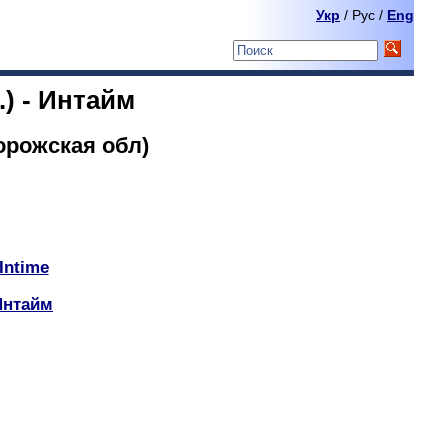
Укр
/ Pyc /
Eng
) - Интайм
орожская обл)
Intime
Интайм